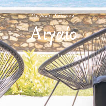
Με θέα τη θάλασσα
Αιγαίο
2 άτομα
1 κρεβάτι