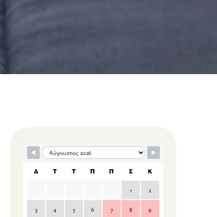
Skip Booking Form
Δ
Τ
Τ
Π
Π
Σ
Κ
1
2
3
4
5
6
7
8
9