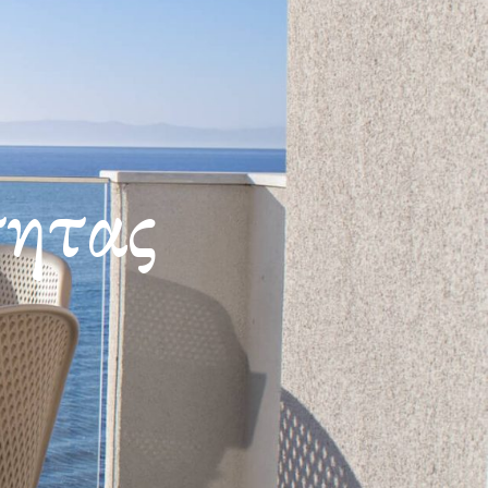
τητας